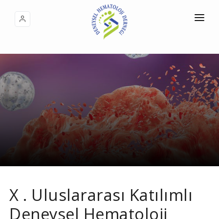
ANA SAYFA
KONGRE BİLGİLERİ
BİLDİRİ İŞLEMLERİ
KAYIT İŞLEMLERİ
GEÇMİŞ DÖNEM KONGRELERİ
İLETİŞİM
X . Uluslararası Katılımlı
Deneysel Hematoloji