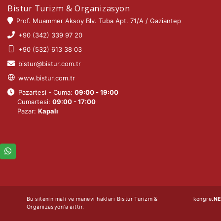
Bistur Turizm & Organizasyon
Prof. Muammer Aksoy Blv. Tuba Apt. 71/A / Gaziantep
+90 (342) 339 97 20
+90 (532) 613 38 03
bistur@bistur.com.tr
www.bistur.com.tr
Pazartesi - Cuma:
09:00 - 19:00
Cumartesi:
09:00 - 17:00
Pazar:
Kapalı
Bu sitenin mali ve manevi hakları Bistur Turizm &
kongre
.N
Organizasyon'a aittir.