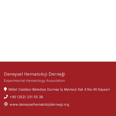
Deneysel Hematoloji Derneği
Experimental Hematology Association
Millet Caddesi Belediye Durmaz İş Merkezi Kat 4 No:40 Kayseri
+90 (352) 231 55 38
www.deneyselhematolojidernegi.org